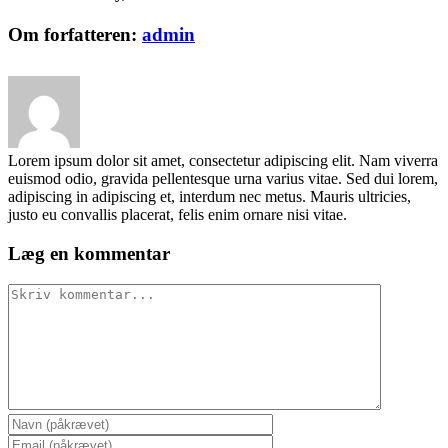
Facebook
X
Reddit
LinkedIn
Pinterest
Vk
Om forfatteren:
admin
Lorem ipsum dolor sit amet, consectetur adipiscing elit. Nam viverra
euismod odio, gravida pellentesque urna varius vitae. Sed dui lorem,
adipiscing in adipiscing et, interdum nec metus. Mauris ultricies,
justo eu convallis placerat, felis enim ornare nisi vitae.
Læg en kommentar
Comment