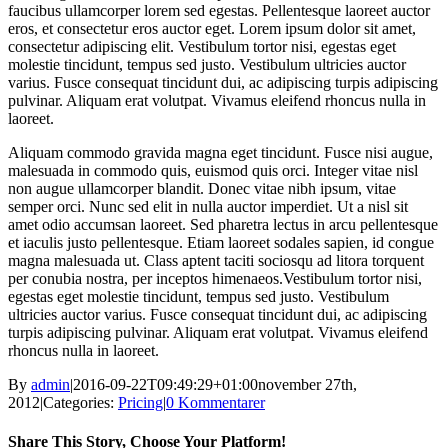
faucibus ullamcorper lorem sed egestas. Pellentesque laoreet auctor
eros, et consectetur eros auctor eget. Lorem ipsum dolor sit amet,
consectetur adipiscing elit. Vestibulum tortor nisi, egestas eget
molestie tincidunt, tempus sed justo. Vestibulum ultricies auctor
varius. Fusce consequat tincidunt dui, ac adipiscing turpis adipiscing
pulvinar. Aliquam erat volutpat. Vivamus eleifend rhoncus nulla in
laoreet.
Aliquam commodo gravida magna eget tincidunt. Fusce nisi augue,
malesuada in commodo quis, euismod quis orci. Integer vitae nisl
non augue ullamcorper blandit. Donec vitae nibh ipsum, vitae
semper orci. Nunc sed elit in nulla auctor imperdiet. Ut a nisl sit
amet odio accumsan laoreet. Sed pharetra lectus in arcu pellentesque
et iaculis justo pellentesque. Etiam laoreet sodales sapien, id congue
magna malesuada ut. Class aptent taciti sociosqu ad litora torquent
per conubia nostra, per inceptos himenaeos.Vestibulum tortor nisi,
egestas eget molestie tincidunt, tempus sed justo. Vestibulum
ultricies auctor varius. Fusce consequat tincidunt dui, ac adipiscing
turpis adipiscing pulvinar. Aliquam erat volutpat. Vivamus eleifend
rhoncus nulla in laoreet.
By
admin
|
2016-09-22T09:49:29+01:00
november 27th,
2012
|
Categories:
Pricing
|
0 Kommentarer
Share This Story, Choose Your Platform!