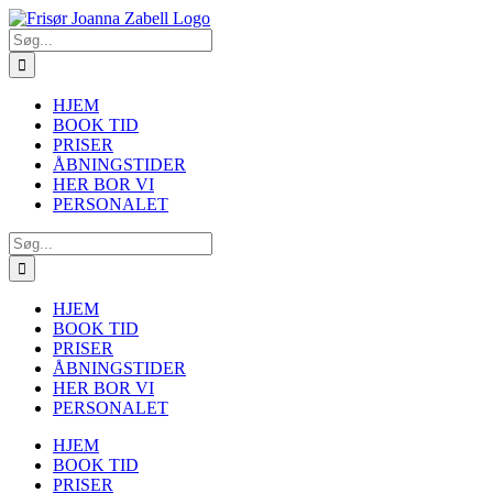
Skip
to
Søg
content
efter:
HJEM
BOOK TID
PRISER
ÅBNINGSTIDER
HER BOR VI
PERSONALET
Søg
efter:
HJEM
BOOK TID
PRISER
ÅBNINGSTIDER
HER BOR VI
PERSONALET
HJEM
BOOK TID
PRISER