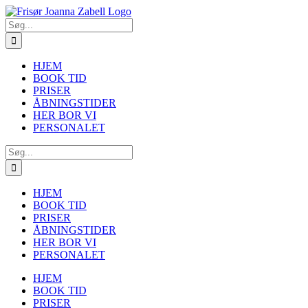
Skip
to
Søg
content
efter:
HJEM
BOOK TID
PRISER
ÅBNINGSTIDER
HER BOR VI
PERSONALET
Søg
efter:
HJEM
BOOK TID
PRISER
ÅBNINGSTIDER
HER BOR VI
PERSONALET
HJEM
BOOK TID
PRISER