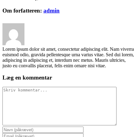
Facebook
X
Reddit
LinkedIn
Pinterest
Vk
Om forfatteren:
admin
Lorem ipsum dolor sit amet, consectetur adipiscing elit. Nam viverra
euismod odio, gravida pellentesque urna varius vitae. Sed dui lorem,
adipiscing in adipiscing et, interdum nec metus. Mauris ultricies,
justo eu convallis placerat, felis enim ornare nisi vitae.
Læg en kommentar
Comment