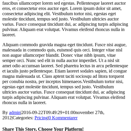
faucibus ullamcorper lorem sed egestas. Pellentesque laoreet auctor
eros, et consectetur eros auctor eget. Lorem ipsum dolor sit amet,
consectetur adipiscing elit. Vestibulum tortor nisi, egestas eget
molestie tincidunt, tempus sed justo. Vestibulum ultricies auctor
varius. Fusce consequat tincidunt dui, ac adipiscing turpis adipiscing
pulvinar. Aliquam erat volutpat. Vivamus eleifend rhoncus nulla in
laoreet.
Aliquam commodo gravida magna eget tincidunt. Fusce nisi augue,
malesuada in commodo quis, euismod quis orci. Integer vitae nisl
non augue ullamcorper blandit. Donec vitae nibh ipsum, vitae
semper orci. Nunc sed elit in nulla auctor imperdiet. Ut a nisl sit
amet odio accumsan laoreet. Sed pharetra lectus in arcu pellentesque
et iaculis justo pellentesque. Etiam laoreet sodales sapien, id congue
magna malesuada ut. Class aptent taciti sociosqu ad litora torquent
per conubia nostra, per inceptos himenaeos.Vestibulum tortor nisi,
egestas eget molestie tincidunt, tempus sed justo. Vestibulum
ultricies auctor varius. Fusce consequat tincidunt dui, ac adipiscing
turpis adipiscing pulvinar. Aliquam erat volutpat. Vivamus eleifend
rhoncus nulla in laoreet.
By
admin
|
2016-09-22T09:49:29+01:00
november 27th,
2012
|
Categories:
Pricing
|
0 Kommentarer
Share This Story, Choose Your Platform!