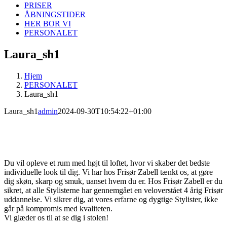
PRISER
ÅBNINGSTIDER
HER BOR VI
PERSONALET
Laura_sh1
Hjem
PERSONALET
Laura_sh1
Laura_sh1
admin
2024-09-30T10:54:22+01:00
Du vil opleve et rum med højt til loftet, hvor vi skaber det bedste
individuelle look til dig. Vi har hos Frisør Zabell tænkt os, at gøre
dig skøn, skarp og smuk, uanset hvem du er. Hos Frisør Zabell er du
sikret, at alle Stylisterne har gennemgået en veloverstået 4 årig Frisør
uddannelse. Vi sikrer dig, at vores erfarne og dygtige Stylister, ikke
går på kompromis med kvaliteten.
Vi glæder os til at se dig i stolen!