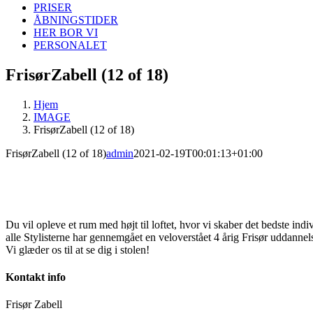
PRISER
ÅBNINGSTIDER
HER BOR VI
PERSONALET
FrisørZabell (12 of 18)
Hjem
IMAGE
FrisørZabell (12 of 18)
FrisørZabell (12 of 18)
admin
2021-02-19T00:01:13+01:00
Du vil opleve et rum med højt til loftet, hvor vi skaber det bedste indi
alle Stylisterne har gennemgået en veloverstået 4 årig Frisør uddannels
Vi glæder os til at se dig i stolen!
Kontakt info
Frisør Zabell