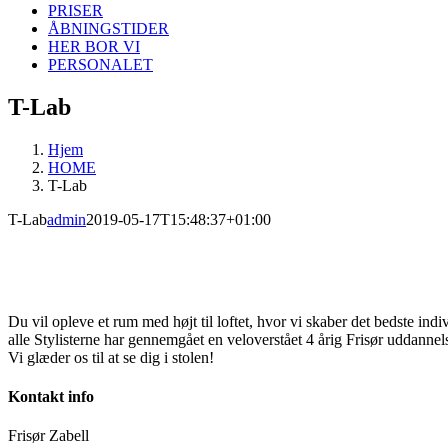
PRISER
ÅBNINGSTIDER
HER BOR VI
PERSONALET
T-Lab
Hjem
HOME
T-Lab
T-Lab
admin
2019-05-17T15:48:37+01:00
Du vil opleve et rum med højt til loftet, hvor vi skaber det bedste indi
alle Stylisterne har gennemgået en veloverstået 4 årig Frisør uddannels
Vi glæder os til at se dig i stolen!
Kontakt info
Frisør Zabell