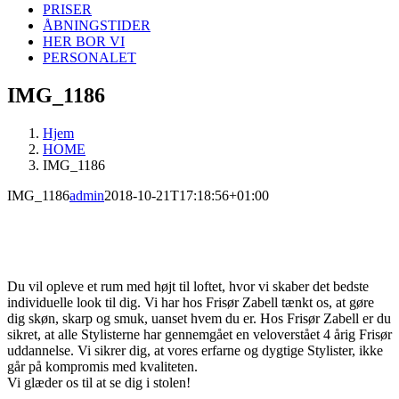
PRISER
ÅBNINGSTIDER
HER BOR VI
PERSONALET
IMG_1186
Hjem
HOME
IMG_1186
IMG_1186
admin
2018-10-21T17:18:56+01:00
Du vil opleve et rum med højt til loftet, hvor vi skaber det bedste
individuelle look til dig. Vi har hos Frisør Zabell tænkt os, at gøre
dig skøn, skarp og smuk, uanset hvem du er. Hos Frisør Zabell er du
sikret, at alle Stylisterne har gennemgået en veloverstået 4 årig Frisør
uddannelse. Vi sikrer dig, at vores erfarne og dygtige Stylister, ikke
går på kompromis med kvaliteten.
Vi glæder os til at se dig i stolen!