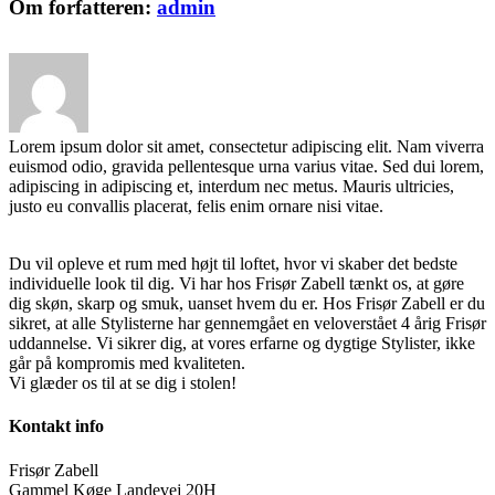
Om forfatteren:
admin
Lorem ipsum dolor sit amet, consectetur adipiscing elit. Nam viverra
euismod odio, gravida pellentesque urna varius vitae. Sed dui lorem,
adipiscing in adipiscing et, interdum nec metus. Mauris ultricies,
justo eu convallis placerat, felis enim ornare nisi vitae.
Du vil opleve et rum med højt til loftet, hvor vi skaber det bedste
individuelle look til dig. Vi har hos Frisør Zabell tænkt os, at gøre
dig skøn, skarp og smuk, uanset hvem du er. Hos Frisør Zabell er du
sikret, at alle Stylisterne har gennemgået en veloverstået 4 årig Frisør
uddannelse. Vi sikrer dig, at vores erfarne og dygtige Stylister, ikke
går på kompromis med kvaliteten.
Vi glæder os til at se dig i stolen!
Kontakt info
Frisør Zabell
Gammel Køge Landevej 20H