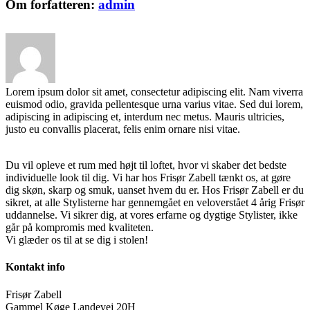
Om forfatteren:
admin
Lorem ipsum dolor sit amet, consectetur adipiscing elit. Nam viverra
euismod odio, gravida pellentesque urna varius vitae. Sed dui lorem,
adipiscing in adipiscing et, interdum nec metus. Mauris ultricies,
justo eu convallis placerat, felis enim ornare nisi vitae.
Du vil opleve et rum med højt til loftet, hvor vi skaber det bedste
individuelle look til dig. Vi har hos Frisør Zabell tænkt os, at gøre
dig skøn, skarp og smuk, uanset hvem du er. Hos Frisør Zabell er du
sikret, at alle Stylisterne har gennemgået en veloverstået 4 årig Frisør
uddannelse. Vi sikrer dig, at vores erfarne og dygtige Stylister, ikke
går på kompromis med kvaliteten.
Vi glæder os til at se dig i stolen!
Kontakt info
Frisør Zabell
Gammel Køge Landevej 20H